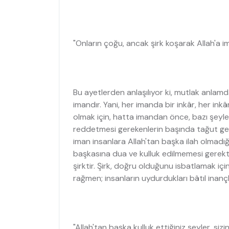
"Onların çoğu, ancak şirk koşarak Allah'a im
Bu ayetlerden anlaşılıyor ki, mutlak anlamda
imandır. Yani, her imanda bir inkâr, her ink
olmak için, hatta imandan önce, bazı şeyler
reddetmesi gerekenlerin başında tağut geli
iman insanlara Allah'tan başka ilah olmadığı
başkasına dua ve kulluk edilmemesi gerektiğ
şirktir. Şirk, doğru olduğunu isbatlamak içi
rağmen; insanların uydurdukları bâtıl inançl
"Allah'tan başka kulluk ettiğiniz şeyler, si