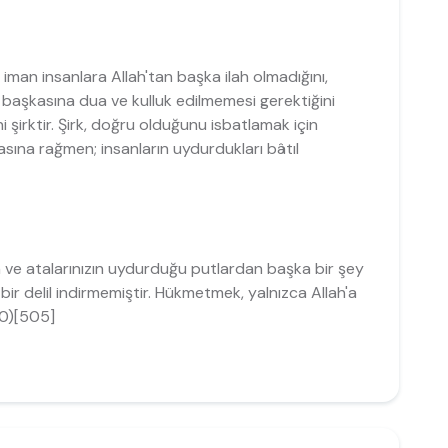
 iman insanlara Allah'tan başka ilah olmadığını,
n başkasına dua ve kulluk edilmemesi gerektiğini
i şirktir. Şirk, doğru olduğunu isbatlamak için
masına rağmen; insanların uydurdukları bâtıl
zin ve atalarınızın uydurduğu putlardan başka bir şey
 bir delil indirmemiştir. Hükmetmek, yalnızca Allah'a
40)[505]