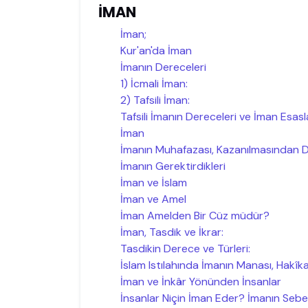
İMAN
İman;
Kur'an'da İman
İmanın Dereceleri
1) İcmali İman:
2) Tafsili İman:
Tafsili İmanın Dereceleri ve İman Esasla
İman
İmanın Muhafazası, Kazanılmasından 
İmanın Gerektirdikleri
İman ve İslam
İman ve Amel
İman Amelden Bir Cüz müdür?
İman, Tasdik ve İkrar:
Tasdikin Derece ve Türleri:
İslam Istılahında İmanın Manası, Hakîka
İman ve İnkâr Yönünden İnsanlar
İnsanlar Niçin İman Eder? İmanın Sebe