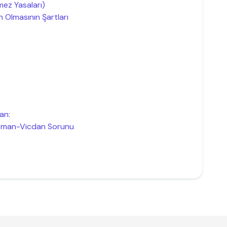
şmez Yasaları)
 Olmasının Şartları
an:
 İman-Vicdan Sorunu