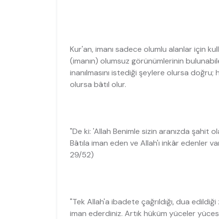
Kur'an, imanı sadece olumlu alanlar için 
(imanın) olumsuz görünümlerinin bulunabilec
inanılmasını istediği şeylere olursa doğru; h
olursa bâtıl olur.
"De ki: 'Allah Benimle sizin aranızda şahit o
Bâtıla iman eden ve Allah'ı inkâr edenler va
29/52)
"Tek Allah'a ibadete çağrıldığı, dua edildi
iman ederdiniz. Artık hüküm yüceler yücesi 