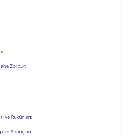
rı:
Daha Zordur:
ti ve Rükûnleri:
p ve Sonuçları