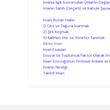
İmanla İlgili Sünnetullah (Allah'ın Deği
İmanın Sahih (Geçerli) ve Kabule Şayan
İmanı Bozan Haller
1) Cibt ve Tağuta İnanmak:
2) Şirk Koşmak:
3) Kâfirleri Veli ve Yönetici Tanımak:
Bâtıla İman
İman Esasları
Sosyal Ve Toplumsal Faktör Olarak İm
İman Sözcüğünün Terimsel Anlamı ve
İmanın Niceliği
Taklîdî İman: