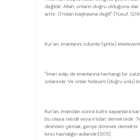
değildir. Allah, onların doğru olduğuna dair
aittir. O'ndan başkasına değil!" (Yûsuf: 12/
Kur'an, imanlarını zulümle (şirkle) lekeleyenl
"İman edip de imanlarına herhangi bir zulü
onlarındır. Ve onlar hidayeti (doğru yolu) bu
Kur'an, imandan sonra küfre sapanlara karşı
bu olaya tebdil veya irtidat demektedir. Teb
dininden çıkmak, geriye dönmek demektir. T
kırıcı hastalığın adlarıdır.[505]