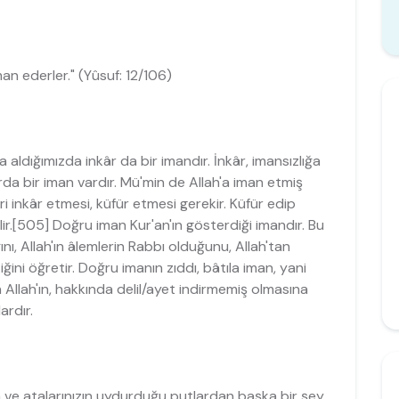
an ederler." (Yûsuf: 12/106)
 aldığımızda inkâr da bir imandır. İnkâr, imansızlığa
ârda bir iman vardır. Mü'min de Allah'a iman etmiş
i inkâr etmesi, küfür etmesi gerekir. Küfür edip
r.[505] Doğru iman Kur'an'ın gösterdiği imandır. Bu
nı, Allah'ın âlemlerin Rabbı olduğunu, Allah'tan
ini öğretir. Doğru imanın zıddı, bâtıla iman, yani
n Allah'ın, hakkında delil/ayet indirmemiş olmasına
ardır.
zin ve atalarınızın uydurduğu putlardan başka bir şey