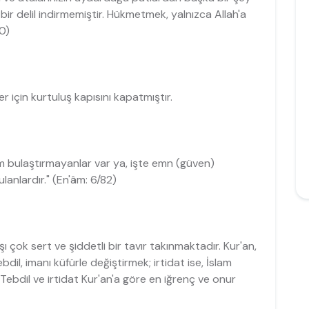
 bir delil indirmemiştir. Hükmetmek, yalnızca Allah'a
40)
er için kurtuluş kapısını kapatmıştır.
m bulaştırmayanlar var ya, işte emn (güven)
lanlardır." (En'âm: 6/82)
 çok sert ve şiddetli bir tavır takınmaktadır. Kur'an,
dil, imanı küfürle değiştirmek; irtidat ise, İslam
ebdil ve irtidat Kur'an'a göre en iğrenç ve onur