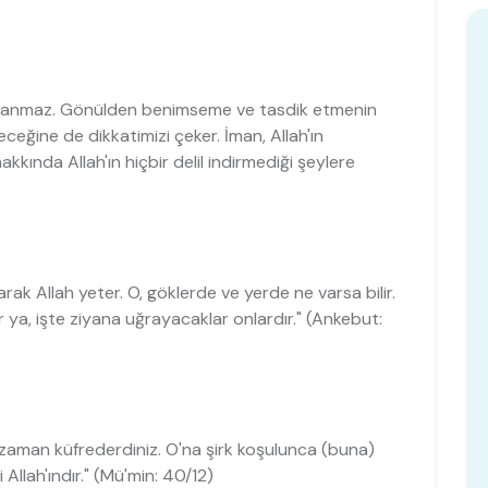
kullanmaz. Gönülden benimseme ve tasdik etmenin
eğine de dikkatimizi çeker. İman, Allah'ın
akkında Allah'ın hiçbir delil indirmediği şeylere
larak Allah yeter. O, göklerde ve yerde ne varsa bilir.
r ya, işte ziyana uğrayacaklar onlardır." (Ankebut:
ği zaman küfrederdiniz. O'na şirk koşulunca (buna)
Allah'ındır." (Mü'min: 40/12)