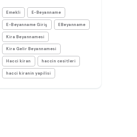
Emekli
E-Beyanname
E-Beyanname Giriş
EBeyanname
Kira Beyannamesi
Kira Gelir Beyannamesi
Hacci kiran
haccin cesitleri
hacci kiranin yapilisi