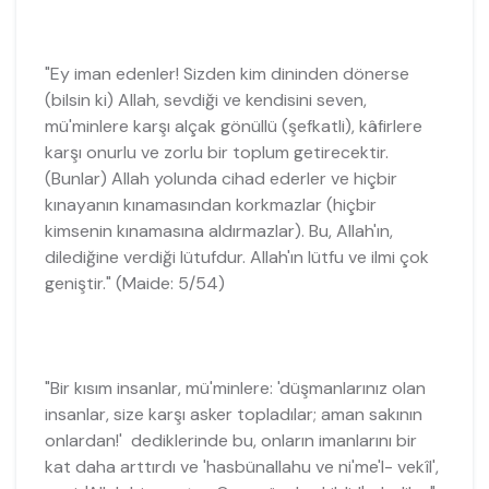
"Ey iman edenler! Sizden kim dininden dönerse
(bilsin ki) Allah, sevdiği ve kendisini seven,
mü'minlere karşı alçak gönüllü (şefkatli), kâfirlere
karşı onurlu ve zorlu bir toplum getirecektir.
(Bunlar) Allah yolunda cihad ederler ve hiçbir
kınayanın kınamasından korkmazlar (hiçbir
kimsenin kınamasına aldırmazlar). Bu, Allah'ın,
dilediğine verdiği lütufdur. Allah'ın lütfu ve ilmi çok
geniştir." (Maide: 5/54)
"Bir kısım insanlar, mü'minlere: 'düşmanlarınız olan
insanlar, size karşı asker topladılar; aman sakının
onlardan!' dediklerinde bu, onların imanlarını bir
kat daha arttırdı ve 'hasbünallahu ve ni'me'l- vekîl',