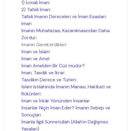
1) İcmali İman:
2) Tafsili İman:
Tafsili İmanın Dereceleri ve İman Esasları:
İman
İmanın Muhafazası, Kazanılmasından Daha
Zordur:
İmanın Gerektirdikleri
İman ve İslam
İman ve Amel
İman Amelden Bir Cüz müdür?
İman, Tasdik ve İkrar:
Tasdikin Derece ve Türleri:
İslam Istılahında İmanın Manası, Hakîkati ve
Rükûnleri:
İman ve İnkâr Yönünden İnsanlar
İnsanlar Niçin İman Eder? İmanın Sebep ve
Sonuçları
İmanla İlgili Sünnetullah (Allah'ın Değişmez
Yasaları)