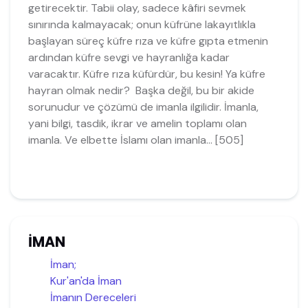
getirecektir. Tabii olay, sadece kâfiri sevmek
sınırında kalmayacak; onun küfrüne lakayıtlıkla
başlayan süreç küfre rıza ve küfre gıpta etmenin
ardından küfre sevgi ve hayranlığa kadar
varacaktır. Küfre rıza küfürdür, bu kesin! Ya küfre
hayran olmak nedir? Başka değil, bu bir akide
sorunudur ve çözümü de imanla ilgilidir. İmanla,
yani bilgi, tasdik, ikrar ve amelin toplamı olan
imanla. Ve elbette İslamı olan imanla... [505]
İMAN
İman;
Kur'an'da İman
İmanın Dereceleri