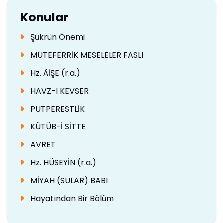
Konular
Şükrün Önemi
MÜTEFERRİK MESELELER FASLI
Hz. ÂİŞE (r.a.)
HAVZ-I KEVSER
PUTPERESTLİK
KÜTÜB-İ SİTTE
AVRET
Hz. HÜSEYİN (r.a.)
MİYAH (SULAR) BABI
Hayatından Bir Bölüm