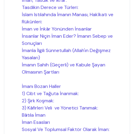
İman, Tasdik ve İkrar:
Tasdikin Derece ve Türleri:
İslam Istılahında İmanın Manası, Hakîkati ve
Rükûnleri:
İman ve İnkâr Yönünden İnsanlar
İnsanlar Niçin İman Eder? İmanın Sebep ve
Sonuçları
İmanla İlgili Sünnetullah (Allah'ın Değişmez
Yasaları)
İmanın Sahih (Geçerli) ve Kabule Şayan
Olmasının Şartları
İmanı Bozan Haller
1) Cibt ve Tağuta İnanmak:
2) Şirk Koşmak:
3) Kâfirleri Veli ve Yönetici Tanımak:
Bâtıla İman
İman Esasları
Sosyal Ve Toplumsal Faktör Olarak İman: