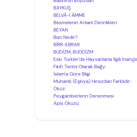
Basiretin Boyutları:
BAYKUŞ
BELVÂ-İ ÂMME
Besmelenin Anlam Derinlikleri:
BEYAN
Biat Nedir?
BİRR-EBRAR
BUDİZM, BUDDİZM
Eski Türkler'de Hayvanlarla İlgili İnançl
Fıkıh Terimi Olarak Bağy:
İslam'a Göre Bilgi
Muharib (Eşkiya) Hırsızdan Farklıdır:
Öküz:
Peygamberlerin Denenmesi
Apis Öküzü: