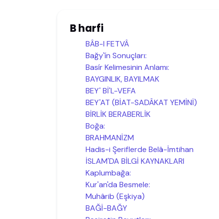
B harfi
BÂB-I FETVÂ
Bağy'ín Sonuçları:
Basír Kelimesinin Anlamı:
BAYGINLIK, BAYILMAK
BEY' Bİ'L-VEFA
BEY'AT (BİAT-SADÂKAT YEMİNİ)
BİRLİK BERABERLİK
Boğa:
BRAHMANİZM
Hadis-i Şeriflerde Belâ-İmtihan
İSLAM'DA BİLGİ KAYNAKLARI
Kaplumbağa:
Kur'an'da Besmele:
Muhârib (Eşkiya)
BAĞİ-BAĞY