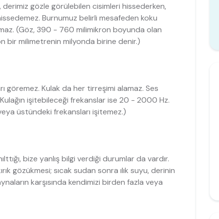
, derimiz gözle görülebilen cisimleri hissederken,
issedemez. Burnumuz belirli mesafeden koku
alamaz. (Göz, 390 - 760 milimikron boyunda olan
on bir milimetrenin milyonda birine denir.)
rı göremez. Kulak da her tirreşimi alamaz. Ses
r. Kulağın işitebileceği frekanslar ise 20 - 2000 Hz.
 veya üstündeki frekansları işitemez.)
tığı, bize yanlış bilgi verdiği durumlar da vardır.
ırık gözükmesi; sıcak sudan sonra ılık suyu, derinin
ynaların karşısında kendimizi birden fazla veya