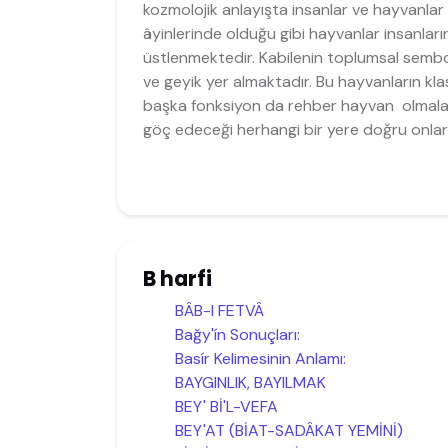
kozmolojik anlayışta insanlar ve hayvanla
âyinlerinde olduğu gibi hayvanlar insanlar
üstlenmektedir. Kabilenin toplumsal sembo
ve geyik yer almaktadır. Bu hayvanların kla
başka fonksiyon da rehber hayvan olmalar
göç edeceği herhangi bir yere doğru onlara
B harfi
BÂB-I FETVÂ
Bağy'ín Sonuçları:
Basír Kelimesinin Anlamı:
BAYGINLIK, BAYILMAK
BEY' Bİ'L-VEFA
BEY'AT (BİAT-SADÂKAT YEMİNİ)