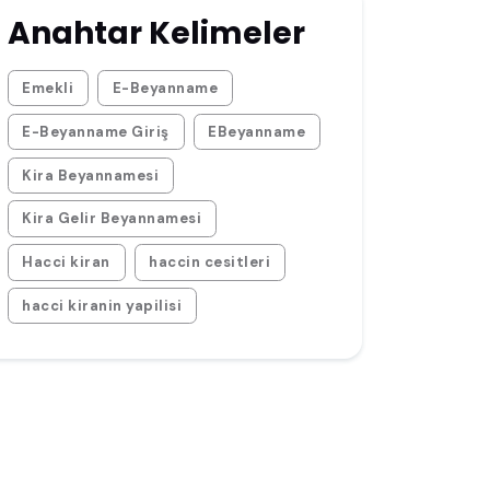
Anahtar Kelimeler
Emekli
E-Beyanname
E-Beyanname Giriş
EBeyanname
Kira Beyannamesi
Kira Gelir Beyannamesi
Hacci kiran
haccin cesitleri
hacci kiranin yapilisi