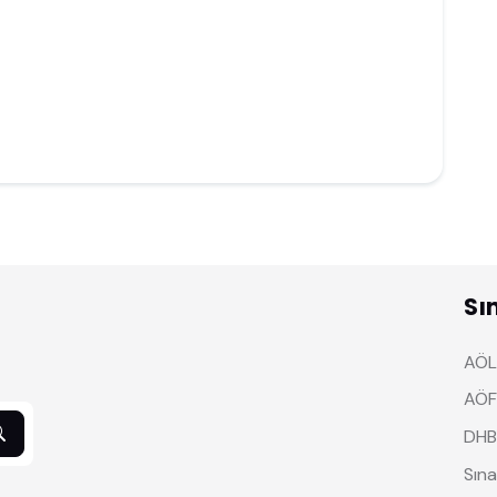
Sı
AÖL 
AÖF
DHB
Sına