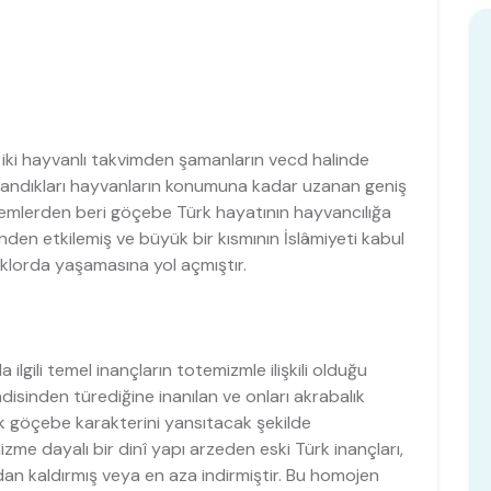
 on iki hayvanlı takvimden şamanların vecd halinde
inandıkları hayvanların konumuna kadar uzanan geniş
önemlerden beri göçebe Türk hayatının hayvancılığa
nden etkilemiş ve büyük bir kısmının İslâmiyeti kabul
lklorda yaşamasına yol açmıştır.
 ilgili temel inançların totemizmle ilişkili olduğu
disinden türediğine inanılan ve onları akrabalık
ik göçebe karakterini yansıtacak şekilde
me dayalı bir dinî yapı arzeden eski Türk inançları,
adan kaldırmış veya en aza indirmiştir. Bu homojen