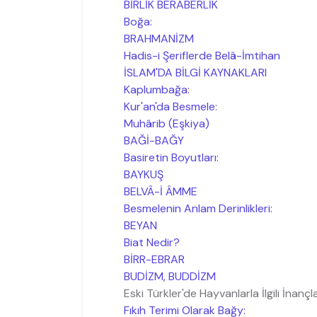
BİRLİK BERABERLİK
Boğa:
BRAHMANİZM
Hadis-i Şeriflerde Belâ-İmtihan
İSLAM'DA BİLGİ KAYNAKLARI
Kaplumbağa:
Kur'an'da Besmele:
Muhârib (Eşkiya)
BAĞİ-BAĞY
Basiretin Boyutları:
BAYKUŞ
BELVÂ-İ ÂMME
Besmelenin Anlam Derinlikleri:
BEYAN
Biat Nedir?
BİRR-EBRAR
BUDİZM, BUDDİZM
Eski Türkler'de Hayvanlarla İlgili İnançl
Fıkıh Terimi Olarak Bağy: