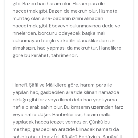
gibi. Bazen hac haram olur. Haram para ile
haccetmek gibi. Bazen de mekruh olur. Hizmete
muhtaç olan ana-babanın iznini almadan
haccetmek gibi. Ebeveyn bulunmayınca dede ve
ninelerden, borcunu ödeyecek başka malı
bulunmayan borçlu ve kefilin alacaklılardan izin
almaksızın, hac yapması da mekruhtur. Hanefilere
göre bu kerâhet, tahrîmendir.
Hanefî, Şâfiî ve Mâlikîlere göre, haram para ile
yapılan hac, gasbedilen arazide kılınan namazda
olduğu gibi farz veya ikinci defa hac yapılıyorsa
nafile olarak sahih olur. Bu kimsenin üzerinden farz
veya nâfile düşer. Hanbeliler ise, haram malla
yapılacak hacca icazet vermezler. Çünkü bu
mezhep, gasbedilen arazide kılınacak namazı da
sahih kabul etmez (el-Kâsânî, Bedâyiu's-Sanâyi', II,