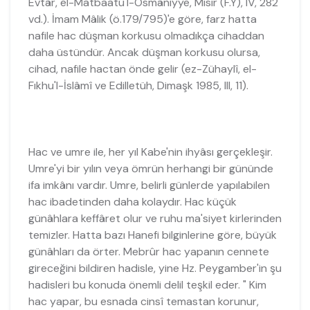
Evtâr, el-Matbaatü'l-Osmâniyye, Mısır (F.Y), IV, 282
vd.). İmam Mâlik (ö.179/795)'e göre, farz hatta
nafile hac düşman korkusu olmadıkça cihaddan
daha üstündür. Ancak düşman korkusu olursa,
cihad, nafile hactan önde gelir (ez-Zühaylî, el-
Fıkhu'l-İslâmî ve Edilletüh, Dimaşk 1985, III, 11).
Hac ve umre ile, her yıl Kabe'nin ihyâsı gerçekleşir.
Umre'yi bir yılın veya ömrün herhangi bir gününde
ifa imkânı vardır. Umre, belirli günlerde yapılabilen
hac ibadetinden daha kolaydır. Hac küçük
günâhlara keffâret olur ve ruhu ma'siyet kirlerinden
temizler. Hatta bazı Hanefi bilginlerine göre, büyük
günâhları da örter. Mebrûr hac yapanın cennete
gireceğini bildiren hadisle, yine Hz. Peygamber'in şu
hadisleri bu konuda önemli delil teşkil eder. " Kim
hac yapar, bu esnada cinsî temastan korunur,