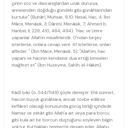
çirkin söz ve davranışlardan uzak durursa,
annesinden doğduğu gündeki gibi günâhlarından
kurtulur" (Buhârî, Muhsar, 9,10; Nesaî, Hac, 4; İbn
Mâce, Menâsik, 3; Dârimî, Menâsik, 7; Ahmed b.
Hanbel, II, 229, 410, 484, 494). "Hac ve Umre
yapanlar Allah'ın misafirleridir. O'ndan birşey
isterlerse, onlara cevap verir. Af isterlerse, onları
affeder. " (İbn Mâce, Menâsik, 5). "Allah'ım, hac
yapanı ve hacının kendisine dua ettiği kimseleri
mağfiret et" (İbn Huzeyme, Sahîh; el-Hâkim).
Kâdî Iyâz (ö. 544/1149) şöyle demiştir: Ehli sünnet,
haccın büyük günâhlara, ancak tövbe edilirse
keffâret olacağı konusunda görüş birliği içindedir.
Namaz ve zekât gibi Allah'a ait veya para borcu
gibi kula ait bir borcun düştüğünü söyleyen bilgin
yoktur. Kul hakları zimmette devam eder. Allahu