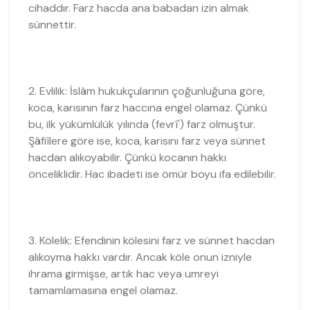
cihaddır. Farz hacda ana babadan izin almak
sünnettir.
2. Evlilik: İslâm hukukçularının çoğunluğuna göre,
koca, karısının farz haccına engel olamaz. Çünkü
bu, ilk yükümlülük yılında (fevrî') farz olmuştur.
Şâfiîlere göre ise, koca, karısını farz veya sünnet
hacdan alıkoyabilir. Çünkü kocanın hakkı
önceliklidir. Hac ibadeti ise ömür boyu ifa edilebilir.
3. Kölelik: Efendinin kölesini farz ve sünnet hacdan
alıkoyma hakkı vardır. Ancak köle onun izniyle
ihrama girmişse, artık hac veya umreyi
tamamlamasına engel olamaz.