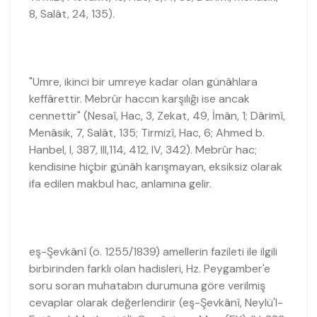
8, Salât, 24, 135).
"Umre, ikinci bir umreye kadar olan günâhlara
keffârettir. Mebrûr haccın karşılığı ise ancak
cennettir" (Nesaî, Hac, 3, Zekat, 49, İmân, 1; Dârimî,
Menâsik, 7, Salât, 135; Tirmizî, Hac, 6; Ahmed b.
Hanbel, I, 387, III,114, 412, IV, 342). Mebrûr hac;
kendisine hiçbir günâh karışmayan, eksiksiz olarak
ifa edilen makbul hac, anlamına gelir.
eş-Şevkânî (ö. 1255/1839) amellerin fazileti ile ilgili
birbirinden farklı olan hadisleri, Hz. Peygamber'e
soru soran muhatabın durumuna göre verilmiş
cevaplar olarak değerlendirir (eş-Şevkânî, Neylü'l-