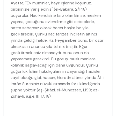
Ayette; "Ey müminler, hayır işlerine koşunuz,
birbirinizle yarış ediniz" (el-Bakara, 2/148)
buyurulur. Hac kendisine farz olan kimse, mesken
yapma, çocuğunu evlendirme gibi sebeplerle,
hatta sebepsiz olarak haccı başka bir yıla
geciktirebilir. Çünkü hac farîzası hicretin altıncı
yılında geldiği halde, Hz. Peygamber bunu, bir özür
olmaksızın onuncu yıla tehir etmiştir. Eğer
geciktirmek caiz olmasaydı, bunu onun da
yapmaması gerekirdi. Bu görüş, müslümanlara
kolaylık sağlayacağı için daha uygundur. Çünkü
çoğunluk İslâm hukukçularının dayandığı hadisler
zayıf olduğu gibi, haccın, hicretin altıncı yılında Âl-i
İmrân Suresinin nüzulü sırasında farz kılındığında
şüphe yoktur (eş-Şîrâzî, el-Mühezzeb, I,199; ez-
Zühaylî, a.g.e. III, 17, 18).