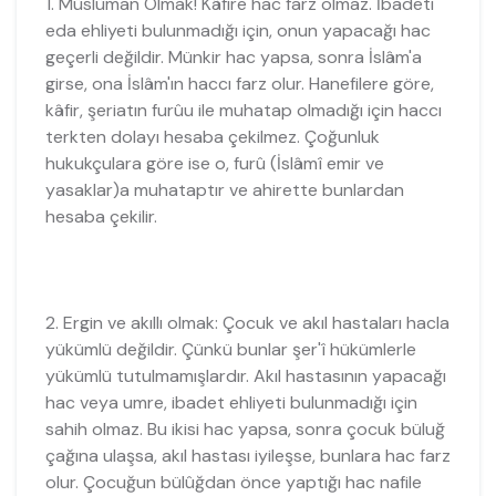
1. Müslüman Olmak! Kâfire hac farz olmaz. İbadeti
eda ehliyeti bulunmadığı için, onun yapacağı hac
geçerli değildir. Münkir hac yapsa, sonra İslâm'a
girse, ona İslâm'ın haccı farz olur. Hanefilere göre,
kâfir, şeriatın furûu ile muhatap olmadığı için haccı
terkten dolayı hesaba çekilmez. Çoğunluk
hukukçulara göre ise o, furû (İslâmî emir ve
yasaklar)a muhataptır ve ahirette bunlardan
hesaba çekilir.
2. Ergin ve akıllı olmak: Çocuk ve akıl hastaları hacla
yükümlü değildir. Çünkü bunlar şer'î hükümlerle
yükümlü tutulmamışlardır. Akıl hastasının yapacağı
hac veya umre, ibadet ehliyeti bulunmadığı için
sahih olmaz. Bu ikisi hac yapsa, sonra çocuk büluğ
çağına ulaşsa, akıl hastası iyileşse, bunlara hac farz
olur. Çocuğun bülûğdan önce yaptığı hac nafile