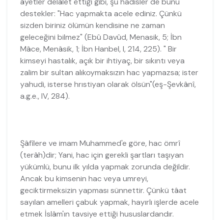
âyetler delâlet ettiği gibi, şu hadisler de bunu
destekler: "Hac yapmakta acele ediniz. Çünkü
sizden biriniz ölümün kendisine ne zaman
geleceğini bilmez" (Ebû Davûd, Menasik, 5; İbn
Mâce, Menâsik, 1; İbn Hanbel, I, 214, 225). " Bir
kimseyi hastalık, açık bir ihtiyaç, bir sıkıntı veya
zalim bir sultan alıkoymaksızın hac yapmazsa; ister
yahudi, isterse hrıstiyan olarak ölsün"(eş-Şevkânî,
a.g.e., IV, 284).
Şâfîlere ve imam Muhammed'e göre, hac ömrî
(terâh)dir; Yani, hac için gerekli şartları taşıyan
yükümlü, bunu ilk yılda yapmak zorunda değildir.
Ancak bu kimsenin hac veya umreyi,
geciktirmeksizin yapması sünnettir. Çünkü tâat
sayılan amelleri çabuk yapmak, hayırlı işlerde acele
etmek İslâm'ın tavsiye ettiği hususlardandır.