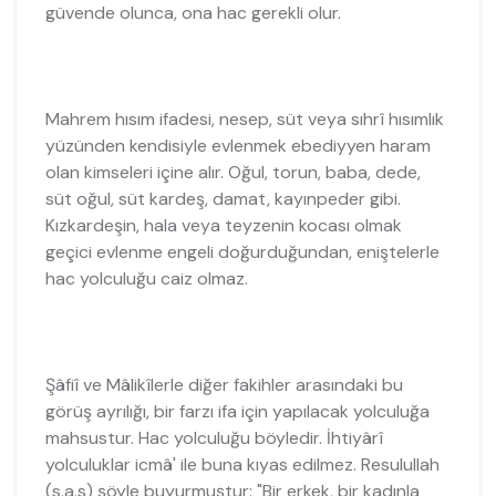
güvende olunca, ona hac gerekli olur.
Mahrem hısım ifadesi, nesep, süt veya sıhrî hısımlık
yüzünden kendisiyle evlenmek ebediyyen haram
olan kimseleri içine alır. Oğul, torun, baba, dede,
süt oğul, süt kardeş, damat, kayınpeder gibi.
Kızkardeşin, hala veya teyzenin kocası olmak
geçici evlenme engeli doğurduğundan, eniştelerle
hac yolculuğu caiz olmaz.
Şâfiî ve Mâlikîlerle diğer fakihler arasındaki bu
görüş ayrılığı, bir farzı ifa için yapılacak yolculuğa
mahsustur. Hac yolculuğu böyledir. İhtiyârî
yolculuklar icmâ' ile buna kıyas edilmez. Resulullah
(s.a.s) şöyle buyurmuştur: "Bir erkek, bir kadınla