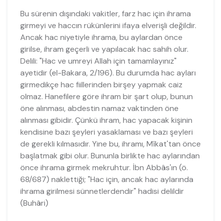
Bu sürenin dışındaki vakitler, farz hac için ihrama
girmeyi ve haccın rükünlerini ifaya elverişli değildir.
Ancak hac niyetiyle ihrama, bu aylardan önce
girilse, ihram geçerli ve yapılacak hac sahih olur.
Delili: "Hac ve umreyi Allah için tamamlayınız"
ayetidir (el-Bakara, 2/196). Bu durumda hac ayları
girmedikçe hac fiillerinden birşey yapmak caiz
olmaz. Hanefilere göre ihram bir şart olup, bunun
öne alınması, abdestin namaz vaktinden öne
alınması gibidir. Çünkü ihram, hac yapacak kişinin
kendisine bazı şeyleri yasaklaması ve bazı şeyleri
de gerekli kılmasıdır. Yine bu, ihramı, Mîkat'tan önce
başlatmak gibi olur. Bununla birlikte hac aylarından
önce ihrama girmek mekruhtur. İbn Abbâs'ın (ö.
68/687) naklettiği; "Hac için, ancak hac aylarında
ihrama girilmesi sünnetlerdendir" hadisi delildir
(Buhâri)