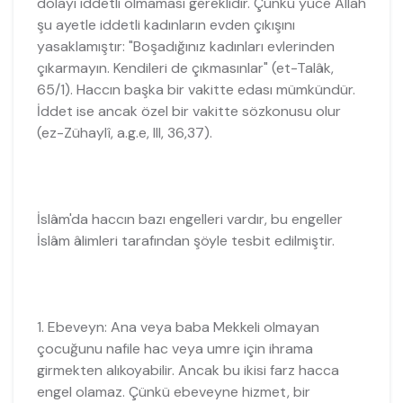
dolayı iddetli olmaması gereklidir. Çünkü yüce Allah
şu ayetle iddetli kadınların evden çıkışını
yasaklamıştır: "Boşadığınız kadınları evlerinden
çıkarmayın. Kendileri de çıkmasınlar" (et-Talâk,
65/1). Haccın başka bir vakitte edası mümkündür.
İddet ise ancak özel bir vakitte sözkonusu olur
(ez-Zühaylî, a.g.e, III, 36,37).
İslâm'da haccın bazı engelleri vardır, bu engeller
İslâm âlimleri tarafından şöyle tesbit edilmiştir.
1. Ebeveyn: Ana veya baba Mekkeli olmayan
çocuğunu nafile hac veya umre için ihrama
girmekten alıkoyabilir. Ancak bu ikisi farz hacca
engel olamaz. Çünkü ebeveyne hizmet, bir