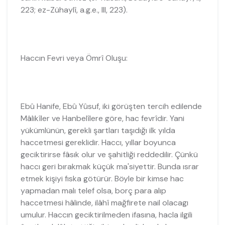
223; ez-Zühaylî, a.g.e., III, 223).
Haccın Fevri veya Ömrî Oluşu:
Ebû Hanife, Ebû Yûsuf, iki görüşten tercih edilende
Mâlikîler ve Hanbelîlere göre, hac fevrîdir. Yani
yükümlünün, gerekli şartları taşıdığı ilk yılda
haccetmesi gereklidir. Haccı, yıllar boyunca
geciktirirse fâsık olur ve şahitliği reddedilir. Çünkü
haccı geri bırakmak küçük ma'siyettir. Bunda ısrar
etmek kişiyi fıska götürür. Böyle bir kimse hac
yapmadan malı telef olsa, borç para alıp
haccetmesi hâlinde, ilâhî mağfirete nail olacagı
umulur. Haccın geciktirilmeden ifasına, hacla ilgili