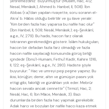
yetiremezdiniz" buyurmuştur (Müslim, Hac, 412;
Nesaî, Menâsik,1, Ahmed b. Hanbel, II, 508). İbn
Abbas (r.a)'dan yapılan rivayette, soru soranın el-
Akra' b. Hâbis olduğu belirtilir ve şu ilave yeralır:
"Kim birden fazla hac yaparsa bu nafile hac olur"
(İbn Hanbel, II, 508; Nesâî, Menâsik,1; eş-Şevkânî,
a.g.e., IV, 279). Bu hadis, haccın farz olarak
tekrarının gerekmediğini gösterir. İslâm hukukçuları,
haccın bir defadan fazla farz olmadığı ve fazla
haccın nafile sayılacağı konusunda görüş birliği
içindedir (İbnü'l-Humam, Fethu'l Kadîr, Kahire 1316,
II, 122; eş-Şevkânî, a.g.e., IV, 280). Hadiste şöyle
buyurulur: " Hac ve umreyi peşi peşine yapınız. Bu
ikisi, körüğün; demir, altın ve gümüşün pasını yok
ettigi gibi, fakirliği ve günâhları yok eder. Mebrûr
haccın sevabı ancak cennettir" (Tirmizî, Hac, 2;
Nesâî, Hac, 6; İbn Mâce, Menâsik, 3). Bazı
durumlarda birden fazla hac yapmak gerekebilir.
Adak harcı ve bozulan bir nafile haccı kaza etmek