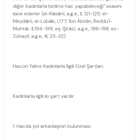
diğer kadınlarla birlikte hac yapabileceği" esasını
ilave ederler (el-Kâsânî, a.g.e., II, 121-125; el-
Meydânî, el-Lübâb, I,177; İbn Âbidin, Reddü'l-
Muhtâr, II,194-199; eş-Şîrâzî, a.g.e., 196-198; ez-
Zühaylî, a.g.e., III, 25-32).
Haccın Yalnız Kadınlarla İlgili Özel Şartları:
Kadınlarla ilgili iki şart vardır.
1. Hacda yol arkadaşının bulunması: