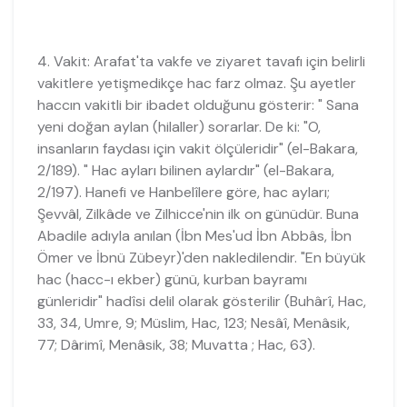
4. Vakit: Arafat'ta vakfe ve ziyaret tavafı için belirli
vakitlere yetişmedikçe hac farz olmaz. Şu ayetler
haccın vakitli bir ibadet olduğunu gösterir: " Sana
yeni doğan aylan (hilaller) sorarlar. De ki: "O,
insanların faydası için vakit ölçüleridir" (el-Bakara,
2/189). " Hac ayları bilinen aylardır" (el-Bakara,
2/197). Hanefi ve Hanbelîlere göre, hac ayları;
Şevvâl, Zilkâde ve Zilhicce'nin ilk on günüdür. Buna
Abadile adıyla anılan (İbn Mes'ud İbn Abbâs, İbn
Ömer ve İbnü Zübeyr)'den nakledilendir. "En büyük
hac (hacc-ı ekber) günü, kurban bayramı
günleridir" hadîsi delil olarak gösterilir (Buhârî, Hac,
33, 34, Umre, 9; Müslim, Hac, 123; Nesâî, Menâsik,
77; Dârimî, Menâsik, 38; Muvatta ; Hac, 63).