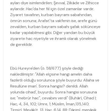
ayları diye isimlendirilen; Şevval, Zilkâde ve Zilhicce
aylarıdır. Hac'da her fiil için özel zamanlar vardır.
Ziyaret tavafının, kurban bayramı sabahından,
ömrün sonuna; Arafat'ta vakfenin ise, arefe günü
zevalden, kurban bayramı sabahı şafak sökünceye
kadar yapılabilmesi gibi. Diğer yandan bu büyük
ziyarete hac niyetiyle ve ihramlı olarak yönelmek
de gereklidir.
Ebû Hureyre'den (ö. 58/677) şöyle dediği
nakledilmiştir: "Allah elçisine hangi amelin daha
faziletli olduğu sorulunca şöyle buyurdu: Allaha ve
Resullüne iman'. Sonra hangisi? denildi. Allah
yolunda cihad', buyurdu. Sonra hangisi sorusuna
ise; "mebrûr hac", cevabını verdi" (Buhârî, Cihad l;
Hac, 4, 34, 102; Umre, 1; Müslim, İman,135,140;
Tirmizî, Mevâkît, 13, Hac, 6,14, 88; Dârimî, menâsik,