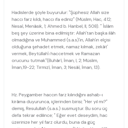
Hadislerde şöyle buyurulur: "Şüphesiz Allah size
haccı farz kıldı, haccı ifa ediniz" (Müslim, Hac, 412;
Nesaî, Menâsik, 1; Ahmed b. Hanbel, II, 508). " Îslâm
beş şey üzerine bina edilmiştir: Allah'tan başka ilâh
olmadığına ve Muhammed (s.a.s)'in, Allah'ın elçisi
olduğuna şehadet etmek, namaz kılmak, zekât'
vermek, Beytüllah'ı haccetmek ve Ramazan
orucunu tutmak"(Buhârî, İman, l, 2; Müslim,
İman,19-22; Tirmizî, İman, 3; Nesâî, İman, 13).
Hz. Peygamber haccın farz kılındığını ashab-ı
kirâma duyurunca, içlerinden birisi; "Her yıl mı?"
demiş, Resulullah (s.a.s.) susmuştur. Bu soru üç
defa tekrar edilince; " Eğer evet deseydim, hac
üzerinize her yıl farz olurdu, buna da güç