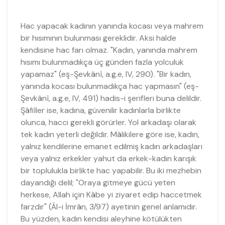
Hac yapacak kadının yanında kocası veya mahrem
bir hısımının bulunması gereklidir. Aksi halde
kendisine hac farı olmaz. "Kadın, yanında mahrem
hısımı bulunmadıkça üç günden fazla yolculuk
yapamaz" (eş-Şevkânî, a.g.e, IV, 290). "Bir kadın,
yanında kocası bulunmadıkça hac yapmasın" (eş-
Şevkânî, a.g.e, IV, 491) hadis-i şerifleri buna delildir.
Şâfiîler ise, kadına, güvenilir kadınlarla birlikte
olunca, haccı gerekli görürler. Yol arkadaşı olarak
tek kadın yeterli değildir. Mâlikilere göre ise, kadın,
yalnız kendilerine emanet edilmiş kadın arkadaşları
veya yalnız erkekler yahut da erkek-kadın karışık
bir toplulukla birlikte hac yapabilir. Bu iki mezhebin
dayandığı delil; "Oraya gitmeye gücü yeten
herkese, Allah için Kâbe yi ziyaret edip haccetmek
farzdır" (Âl-i İmrân, 3/97) ayetinin genel anlamıdır.
Bu yüzden, kadın kendisi aleyhine kötülükten