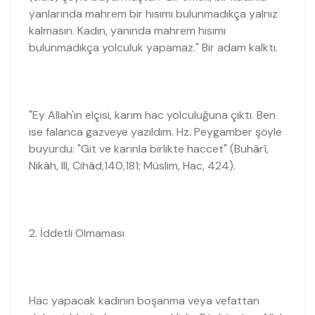
yanlarında mahrem bir hısımı bulunmadıkça yalnız
kalmasın. Kadın, yanında mahrem hısımı
bulunmadıkça yolculuk yapamaz." Bir adam kalktı.
"Ey Allah'ın elçisi, karım hac yolculuğuna çıktı. Ben
ise falanca gazveye yazıldım. Hz. Peygamber şöyle
buyurdu: "Git ve karınla birlikte haccet" (Buhârî,
Nikâh, III, Cihâd,140,181; Müslim, Hac, 424).
2. İddetli Olmaması
Hac yapacak kadının boşanma veya vefattan