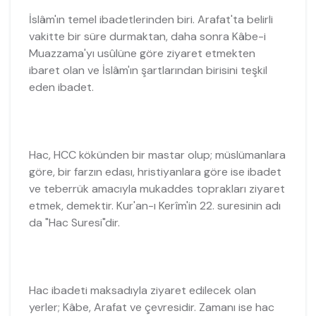
İslâm'ın temel ibadetlerinden biri. Arafat'ta belirli
vakitte bir süre durmaktan, daha sonra Kâbe-i
Muazzama'yı usûlüne göre ziyaret etmekten
ibaret olan ve İslâm'ın şartlarından birisini teşkil
eden ibadet.
Hac, HCC kökünden bir mastar olup; müslümanlara
göre, bir farzın edası, hristiyanlara göre ise ibadet
ve teberrük amacıyla mukaddes toprakları ziyaret
etmek, demektir. Kur'an-ı Kerîm'in 22. suresinin adı
da "Hac Suresi"dir.
Hac ibadeti maksadıyla ziyaret edilecek olan
yerler; Kâbe, Arafat ve çevresidir. Zamanı ise hac