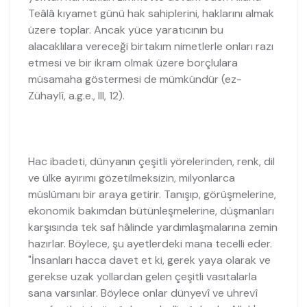
Teâlâ kıyamet günü hak sahiplerini, haklarını almak
üzere toplar. Ancak yüce yaratıcının bu
alacaklılara vereceği birtakım nimetlerle onları razı
etmesi ve bir ikram olmak üzere borçlulara
müsamaha göstermesi de mümkündür (ez-
Zühaylî, a.g.e., III, 12).
Hac ibadeti, dünyanın çeşitli yörelerinden, renk, dil
ve ülke ayırımı gözetilmeksizin, milyonlarca
müslümanı bir araya getirir. Tanışıp, görüşmelerine,
ekonomik bakımdan bütünleşmelerine, düşmanları
karşısında tek saf hâlinde yardımlaşmalarına zemin
hazırlar. Böylece, şu ayetlerdeki mana tecelli eder.
"İnsanları hacca davet et ki, gerek yaya olarak ve
gerekse uzak yollardan gelen çeşitli vasıtalarla
sana varsınlar. Böylece onlar dünyevî ve uhrevî