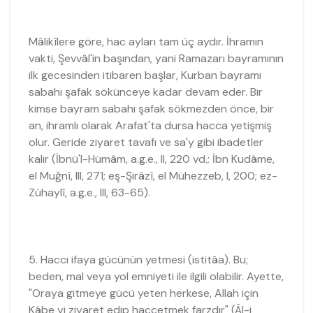
Mâlikîlere göre, hac ayları tam üç aydır. İhramın
vakti, Şevvâl'in başından, yani Ramazarı bayramının
ilk gecesinden itibaren başlar, Kurban bayramı
sabahı şafak sökünceye kadar devam eder. Bir
kimse bayram sabahı şafak sökmezden önce, bir
an, ihramlı olarak Arafat'ta dursa hacca yetişmiş
olur. Geride ziyaret tavafı ve sa'y gibi ibadetler
kalır (İbnü'l-Hümâm, a.g.e., II, 220 vd.; İbn Kudâme,
el Muğnî, III, 271; eş-Şirâzî, el Mühezzeb, I, 200; ez-
Zühaylî, a.g.e., III, 63-65).
5. Haccı ifaya gücünün yetmesi (istitâa). Bu;
beden, mal veya yol emniyeti ile ilgili olabilir. Ayette,
"Oraya gitmeye gücü yeten herkese, Allah için
Kâbe yi ziyaret edip haccetmek farzdır" (Âl-i