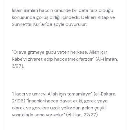
İslâm âlimleri haccın ömürde bir defa farz olduğu
konusunda görüş birliği içindedir. Delilleri; Kitap ve
Sünnettir. Kur'an'da şöyle buyurulur:
"Oraya gitmeye gücü yeten herkese, Allah için
Kâbe'yi ziyaret edip haccetmek farzdır" (Âl-i İmrân,
3/97).
"Haccı ve umreyi Allah için tamamlayın" (el-Bakara,
2/196) "İnsanlarıhacca davet et ki, gerek yaya
olarak ve gerekse uzak yollardan gelen çeşitli
vasıtalarla sana varsınlar" (el-Hac, 22/27)