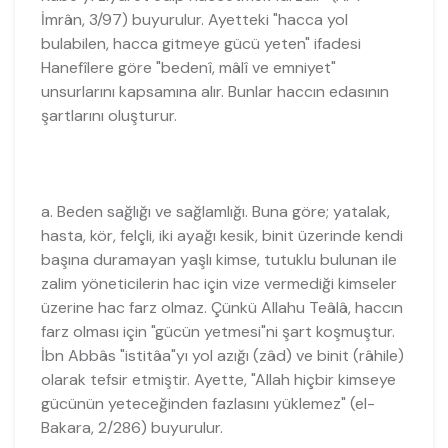
İmrân, 3/97) buyurulur. Ayetteki "hacca yol
bulabilen, hacca gitmeye gücü yeten" ifadesi
Hanefîlere göre "bedenî, mâlî ve emniyet"
unsurlarını kapsamına alır. Bunlar haccın edasının
şartlarını oluşturur.
a. Beden sağlığı ve sağlamlığı. Buna göre; yatalak,
hasta, kör, felçli, iki ayağı kesik, binit üzerinde kendi
başına duramayan yaşlı kimse, tutuklu bulunan ile
zalim yöneticilerin hac için vize vermediği kimseler
üzerine hac farz olmaz. Çünkü Allahu Teâlâ, haccın
farz olması için "gücün yetmesi"ni şart koşmuştur.
İbn Abbâs "istitâa"yı yol azığı (zâd) ve binit (râhile)
olarak tefsir etmiştir. Ayette, "Allah hiçbir kimseye
gücünün yeteceğinden fazlasını yüklemez" (el-
Bakara, 2/286) buyurulur.