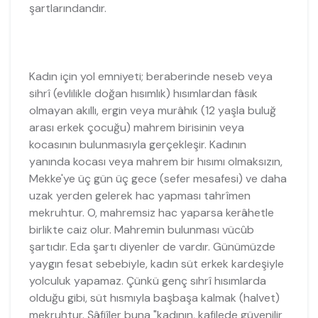
şartlarındandır.
Kadın için yol emniyeti; beraberinde neseb veya
sihrî (evlilikle doğan hısımlık) hısımlardan fâsık
olmayan akıllı, ergin veya murâhık (12 yaşla buluğ
arası erkek çocuğu) mahrem birisinin veya
kocasının bulunmasıyla gerçekleşir. Kadının
yanında kocası veya mahrem bir hısımı olmaksızın,
Mekke'ye üç gün üç gece (sefer mesafesi) ve daha
uzak yerden gelerek hac yapması tahrîmen
mekruhtur. O, mahremsiz hac yaparsa kerâhetle
birlikte caiz olur. Mahremin bulunması vücûb
şartıdır. Eda şartı diyenler de vardır. Günümüzde
yaygın fesat sebebiyle, kadın süt erkek kardeşiyle
yolculuk yapamaz. Çünkü genç sıhrî hısımlarda
olduğu gibi, süt hısmıyla başbaşa kalmak (halvet)
mekruhtur. Şâfiîler buna "kadının, kafilede güvenilir