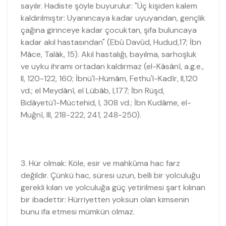
sayılır. Hadiste şöyle buyurulur: "Üç kişiden kalem
kaldırılmıştır: Uyanıncaya kadar uyuyandan, gençlik
çağına girinceye kadar çocuktan, şifa buluncaya
kadar akıl hastasından" (Ebû Davûd, Hudud,17; İbn
Mâce, Talâk, 15). Akıl hastalığı, bayılma, sarhoşluk
ve uyku ihramı ortadan kaldırmaz (el-Kâsânî, a.g.e.,
II, 120-122, 160; İbnü'l-Hümâm, Fethu'l-Kadîr, II,120
vd.; el Meydânî, el Lübâb, I,177; İbn Rüşd,
Bidâyetü'l-Müctehid, I, 308 vd.; İbn Kudâme, el-
Muğnî, III, 218-222, 241, 248-250).
3. Hür olmak: Köle, esir ve mahkûma hac farz
değildir. Çünkü hac, süresi uzun, belli bir yolculuğu
gerekli kılan ve yolculuğa güç yetirilmesi şart kılınan
bir ibadettir: Hürriyetten yoksun olan kimsenin
bunu ifa etmesi mümkün olmaz.